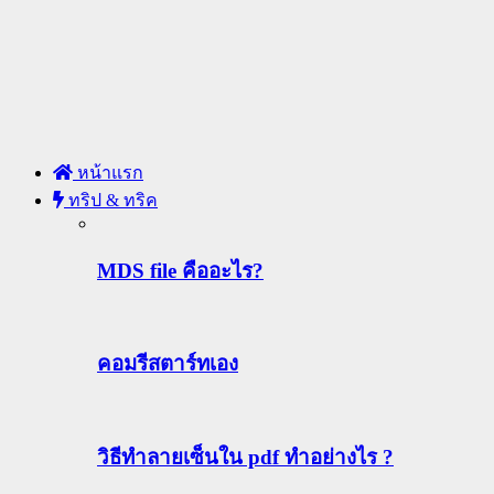
หน้าแรก
ทริป & ทริค
MDS file คืออะไร?
คอมรีสตาร์ทเอง
วิธีทําลายเซ็นใน pdf ทำอย่างไร ?