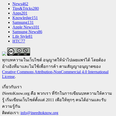
News
462
Tips&Tricks
280
Apps
201
Knowledge
151
Samsung
131
Apple News
101
Samsung News
86
Life Style
81
HTC
77
ทุกบทความในเว็บไซต์ อนุญาตให้นำไปเผยแพร่ได้ โดยต้อง
อ้างอิงที่มาและไม่ใช้เพื่อการค้า ตามสัญญาอนุญาตของ
Creative Commons Attribution-NonCommercial 4.0 International
License
.
เกี่ยวกับเรา
iNeetoKnow.org คือ พวกเรา ที่รักในการเขียนบทความให้ความ
รู้ เริ่มเขียนเว็บไซต์ตั้งแต่ 2011 เพือให้ทุกๆ คนได้อ่านและรับ
ความรู้กัน
ติดต่อเรา:
info@ineedtoknow.org