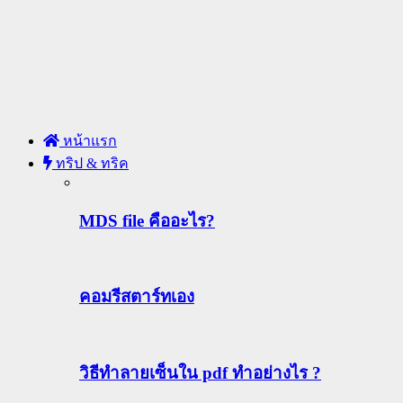
หน้าแรก
ทริป & ทริค
MDS file คืออะไร?
คอมรีสตาร์ทเอง
วิธีทําลายเซ็นใน pdf ทำอย่างไร ?