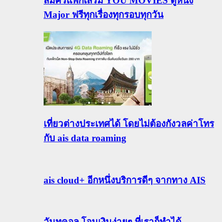
สมัครแพ็กเสริม YOU MOVIES ดูหนัง
Major ฟรีทุกเรื่องทุกรอบทุกวัน
เที่ยวต่างประเทศได้ โดยไม่ต้องกังวลค่าโทร
กับ ais data roaming
ais cloud+ อีกหนึ่งบริการดีๆ จากทาง AIS
วันทูคอล โอนเงินง่ายๆ ที่เราก็ทำได้