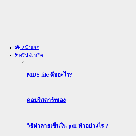
หน้าแรก
ทริป & ทริค
MDS file คืออะไร?
คอมรีสตาร์ทเอง
วิธีทําลายเซ็นใน pdf ทำอย่างไร ?