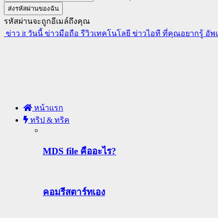
รหัสผ่านจะถูกอีเมล์ถึงคุณ
ข่าว it วันนี้ ข่าวมือถือ รีวิวเทคโนโลยี ข่าวไอที ที่คุณอยากรู้ อั
หน้าแรก
ทริป & ทริค
MDS file คืออะไร?
คอมรีสตาร์ทเอง