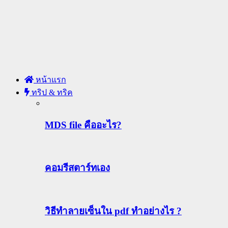
หน้าแรก
ทริป & ทริค
MDS file คืออะไร?
คอมรีสตาร์ทเอง
วิธีทําลายเซ็นใน pdf ทำอย่างไร ?