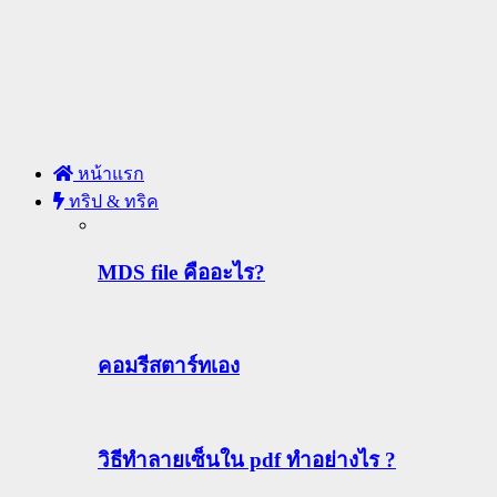
หน้าแรก
ทริป & ทริค
MDS file คืออะไร?
คอมรีสตาร์ทเอง
วิธีทําลายเซ็นใน pdf ทำอย่างไร ?