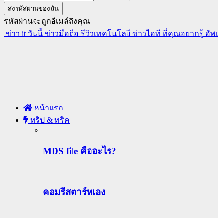
รหัสผ่านจะถูกอีเมล์ถึงคุณ
ข่าว it วันนี้ ข่าวมือถือ รีวิวเทคโนโลยี ข่าวไอที ที่คุณอยากรู้ อั
หน้าแรก
ทริป & ทริค
MDS file คืออะไร?
คอมรีสตาร์ทเอง