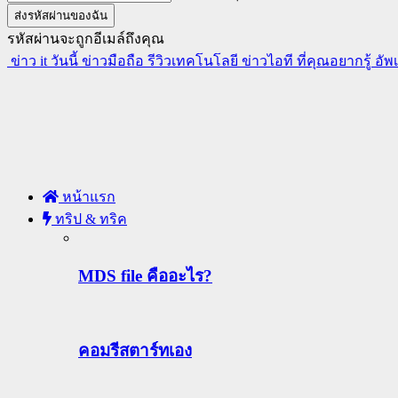
รหัสผ่านจะถูกอีเมล์ถึงคุณ
ข่าว it วันนี้ ข่าวมือถือ รีวิวเทคโนโลยี ข่าวไอที ที่คุณอยากรู้ อั
หน้าแรก
ทริป & ทริค
MDS file คืออะไร?
คอมรีสตาร์ทเอง