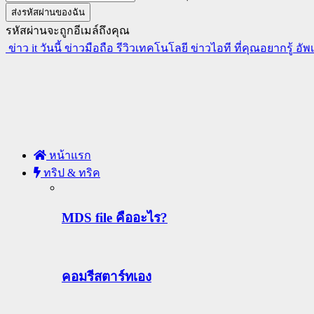
รหัสผ่านจะถูกอีเมล์ถึงคุณ
ข่าว it วันนี้ ข่าวมือถือ รีวิวเทคโนโลยี ข่าวไอที ที่คุณอยากรู้ อั
หน้าแรก
ทริป & ทริค
MDS file คืออะไร?
คอมรีสตาร์ทเอง