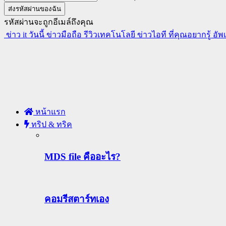
รหัสผ่านจะถูกอีเมล์ถึงคุณ
ข่าว it วันนี้ ข่าวมือถือ รีวิวเทคโนโลยี ข่าวไอที ที่คุณอยากรู้ อั
หน้าแรก
ทริป & ทริค
MDS file คืออะไร?
คอมรีสตาร์ทเอง