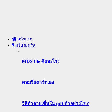
หน้าแรก
ทริป & ทริค
MDS file คืออะไร?
คอมรีสตาร์ทเอง
วิธีทําลายเซ็นใน pdf ทำอย่างไร ?