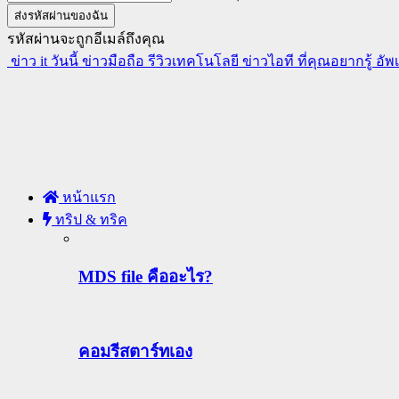
รหัสผ่านจะถูกอีเมล์ถึงคุณ
ข่าว it วันนี้ ข่าวมือถือ รีวิวเทคโนโลยี ข่าวไอที ที่คุณอยากรู้ อั
หน้าแรก
ทริป & ทริค
MDS file คืออะไร?
คอมรีสตาร์ทเอง