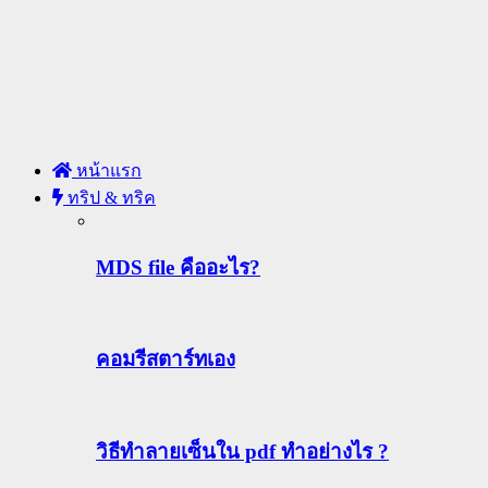
หน้าแรก
ทริป & ทริค
MDS file คืออะไร?
คอมรีสตาร์ทเอง
วิธีทําลายเซ็นใน pdf ทำอย่างไร ?