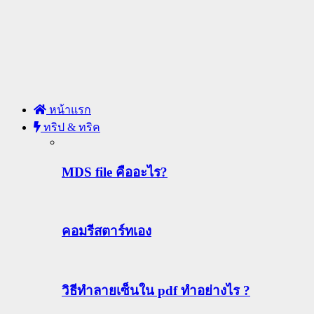
หน้าแรก
ทริป & ทริค
MDS file คืออะไร?
คอมรีสตาร์ทเอง
วิธีทําลายเซ็นใน pdf ทำอย่างไร ?