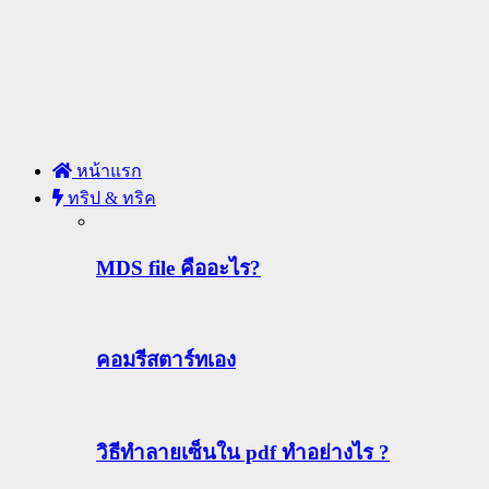
หน้าแรก
ทริป & ทริค
MDS file คืออะไร?
คอมรีสตาร์ทเอง
วิธีทําลายเซ็นใน pdf ทำอย่างไร ?