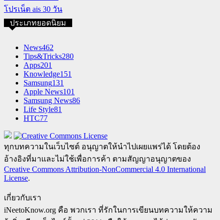
โปรเน็ต ais 30 วัน
ประเภทยอดนิยม
News
462
Tips&Tricks
280
Apps
201
Knowledge
151
Samsung
131
Apple News
101
Samsung News
86
Life Style
81
HTC
77
ทุกบทความในเว็บไซต์ อนุญาตให้นำไปเผยแพร่ได้ โดยต้อง
อ้างอิงที่มาและไม่ใช้เพื่อการค้า ตามสัญญาอนุญาตของ
Creative Commons Attribution-NonCommercial 4.0 International
License
.
เกี่ยวกับเรา
iNeetoKnow.org คือ พวกเรา ที่รักในการเขียนบทความให้ความ