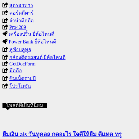
สูตรอาหาร
คอร์ดกีตาร์
จำนำมือถือ
Pro4289
เครื่องปริ้น ยี่ห้อไหนดี
Power Bank ยี่ห้อไหนดี
หูฟังบลูทูธ
กล้องติดรถยนต์ ยี่ห้อไหนดี
GetDocForm
มือถือ
ซิมเน็ตรายปี
โปรโมชั่น
โพสต์ที่เป็นที่นิยม
ยืมเงิน ais วันทูคอล กดอะไร ใจดีให้ยืม ดีแทค ทรู