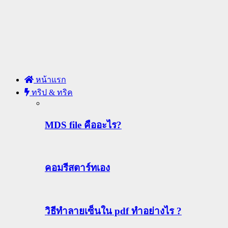
หน้าแรก
ทริป & ทริค
MDS file คืออะไร?
คอมรีสตาร์ทเอง
วิธีทําลายเซ็นใน pdf ทำอย่างไร ?