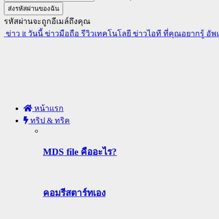
รหัสผ่านจะถูกอีเมล์ถึงคุณ
ข่าว it วันนี้ ข่าวมือถือ รีวิวเทคโนโลยี ข่าวไอที ที่คุณอยากรู้ อั
หน้าแรก
ทริป & ทริค
MDS file คืออะไร?
คอมรีสตาร์ทเอง