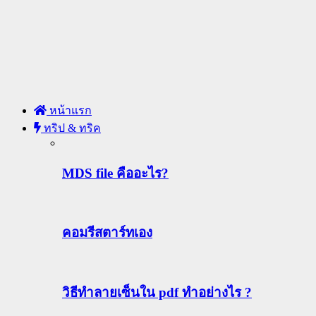
หน้าแรก
ทริป & ทริค
MDS file คืออะไร?
คอมรีสตาร์ทเอง
วิธีทําลายเซ็นใน pdf ทำอย่างไร ?