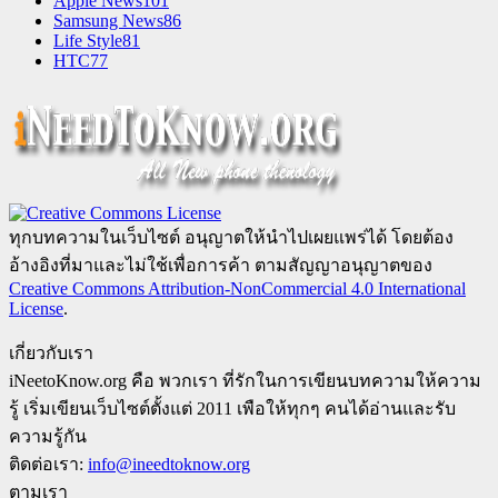
Apple News
101
Samsung News
86
Life Style
81
HTC
77
ทุกบทความในเว็บไซต์ อนุญาตให้นำไปเผยแพร่ได้ โดยต้อง
อ้างอิงที่มาและไม่ใช้เพื่อการค้า ตามสัญญาอนุญาตของ
Creative Commons Attribution-NonCommercial 4.0 International
License
.
เกี่ยวกับเรา
iNeetoKnow.org คือ พวกเรา ที่รักในการเขียนบทความให้ความ
รู้ เริ่มเขียนเว็บไซต์ตั้งแต่ 2011 เพือให้ทุกๆ คนได้อ่านและรับ
ความรู้กัน
ติดต่อเรา:
info@ineedtoknow.org
ตามเรา