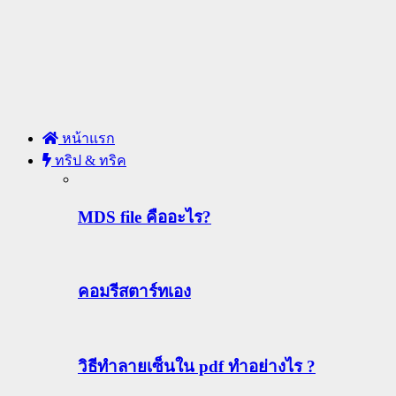
หน้าแรก
ทริป & ทริค
MDS file คืออะไร?
คอมรีสตาร์ทเอง
วิธีทําลายเซ็นใน pdf ทำอย่างไร ?