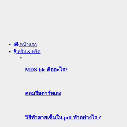
หน้าแรก
ทริป & ทริค
MDS file คืออะไร?
คอมรีสตาร์ทเอง
วิธีทําลายเซ็นใน pdf ทำอย่างไร ?