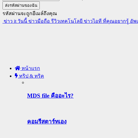
รหัสผ่านจะถูกอีเมล์ถึงคุณ
ข่าว it วันนี้ ข่าวมือถือ รีวิวเทคโนโลยี ข่าวไอที ที่คุณอยากรู้ อั
หน้าแรก
ทริป & ทริค
MDS file คืออะไร?
คอมรีสตาร์ทเอง