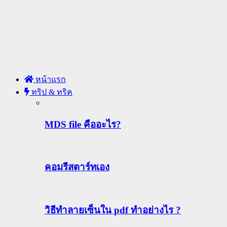
หน้าแรก
ทริป & ทริค
MDS file คืออะไร?
คอมรีสตาร์ทเอง
วิธีทําลายเซ็นใน pdf ทำอย่างไร ?