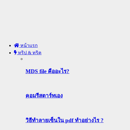
หน้าแรก
ทริป & ทริค
MDS file คืออะไร?
คอมรีสตาร์ทเอง
วิธีทําลายเซ็นใน pdf ทำอย่างไร ?