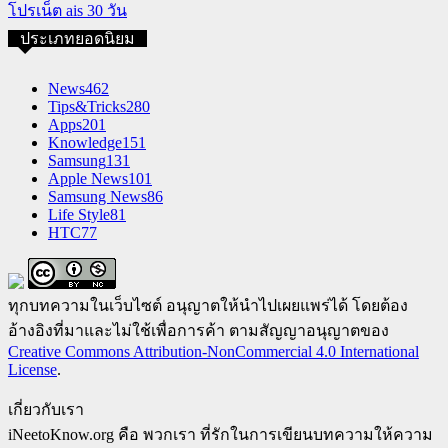
โปรเน็ต ais 30 วัน
ประเภทยอดนิยม
News
462
Tips&Tricks
280
Apps
201
Knowledge
151
Samsung
131
Apple News
101
Samsung News
86
Life Style
81
HTC
77
ทุกบทความในเว็บไซต์ อนุญาตให้นำไปเผยแพร่ได้ โดยต้อง
อ้างอิงที่มาและไม่ใช้เพื่อการค้า ตามสัญญาอนุญาตของ
Creative Commons Attribution-NonCommercial 4.0 International
License
.
เกี่ยวกับเรา
iNeetoKnow.org คือ พวกเรา ที่รักในการเขียนบทความให้ความ