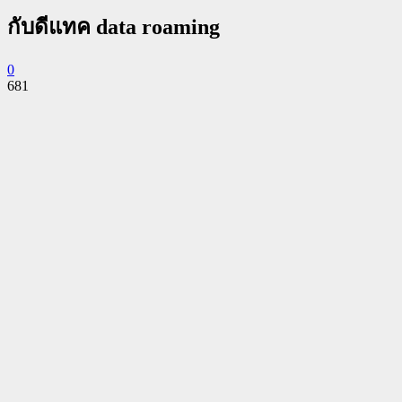
กับดีแทค data roaming
0
681
Facebook
Twitter
Pinterest
WhatsApp