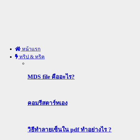
หน้าแรก
ทริป & ทริค
MDS file คืออะไร?
คอมรีสตาร์ทเอง
วิธีทําลายเซ็นใน pdf ทำอย่างไร ?