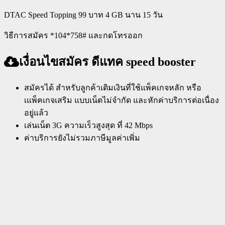
DTAC Speed Topping 99 บาท 4 GB นาน 15 วัน
วิธีการสมัคร *104*758# และกดโทรออก
เงื่อนไขสมัคร ดีแทค speed booster
สมัครได้ สำหรับลูกค้าเติมเงินที่ใช้แพ็คเกจหลัก หรือ
เแพ็คเกจเสริม แบบเน็ตไม่จำกัด และหักค่าบริการต่อเนื่อง
อยู่แล้ว
เล่นเน็ต 3G ความเร็วสูงสุด ที่ 42 Mbps
ค่าบริการยังไม่รวมภาษีมูลค่าเพิ่ม