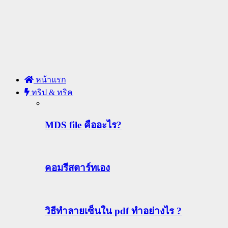
หน้าแรก
ทริป & ทริค
MDS file คืออะไร?
คอมรีสตาร์ทเอง
วิธีทําลายเซ็นใน pdf ทำอย่างไร ?