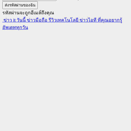
รหัสผ่านจะถูกอีเมล์ถึงคุณ
ข่าว it วันนี้ ข่าวมือถือ รีวิวเทคโนโลยี ข่าวไอที ที่คุณอยากรู้
อัพเดททุกวัน