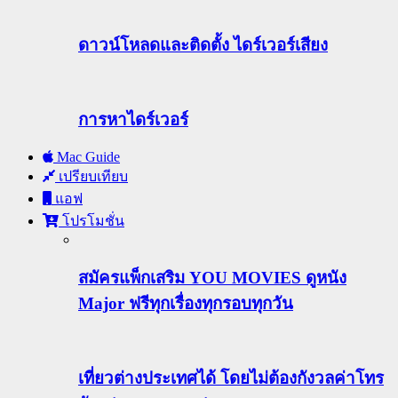
ดาวน์โหลดและติดตั้ง ไดร์เวอร์เสียง
การหาไดร์เวอร์
Mac Guide
เปรียบเทียบ
แอฟ
โปรโมชั่น
สมัครแพ็กเสริม YOU MOVIES ดูหนัง
Major ฟรีทุกเรื่องทุกรอบทุกวัน
เที่ยวต่างประเทศได้ โดยไม่ต้องกังวลค่าโทร