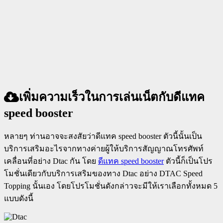
เพิ่มความเร็วในการเล่นเน็ตกับดีแทค
speed booster
หลายๆ ท่านอาจจะสงสัยว่าดีแทค speed booster ตัวนี้นั้นเป็น
บริการเสริมอะไรจากทางค่ายผู้ให้บริการสัญญาณโทรศัพท์
เคลื่อนที่อย่าง Dtac กัน โดย
ดีแทค speed booster
ตัวนี้ก็เป็นโปร
โมชั่นเดียวกับบริการเสริมของทาง Dtac อย่าง DTAC Speed
Topping นั้นเอง โดยโปรโมชั่นดังกล่าวจะมีให้เราเลือกทั้งหมด 5
แบบดังนี้