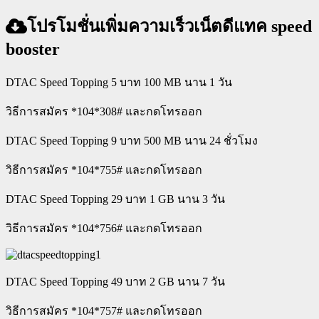
โปรโมชั่นเพิ่มความเร็วเน็ตดีแทค speed
booster
DTAC Speed Topping 5 บาท 100 MB นาน 1 วัน
วิธีการสมัคร *104*308# และกดโทรออก
DTAC Speed Topping 9 บาท 500 MB นาน 24 ชั่วโมง
วิธีการสมัคร *104*755# และกดโทรออก
DTAC Speed Topping 29 บาท 1 GB นาน 3 วัน
วิธีการสมัคร *104*756# และกดโทรออก
DTAC Speed Topping 49 บาท 2 GB นาน 7 วัน
วิธีการสมัคร *104*757# และกดโทรออก