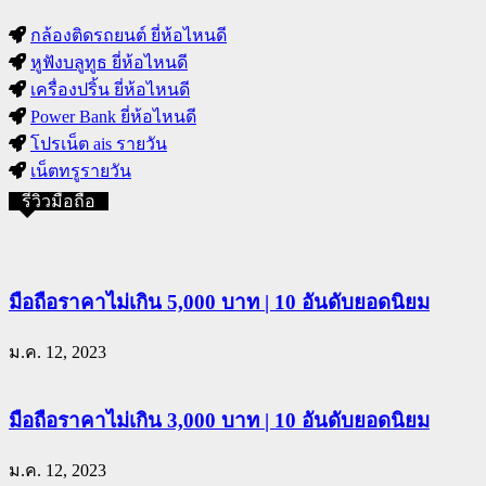
กล้องติดรถยนต์ ยี่ห้อไหนดี
หูฟังบลูทูธ ยี่ห้อไหนดี
เครื่องปริ้น ยี่ห้อไหนดี
Power Bank ยี่ห้อไหนดี
โปรเน็ต ais รายวัน
เน็ตทรูรายวัน
รีวิวมือถือ
มือถือราคาไม่เกิน 5,000 บาท | 10 อันดับยอดนิยม
ม.ค. 12, 2023
มือถือราคาไม่เกิน 3,000 บาท | 10 อันดับยอดนิยม
ม.ค. 12, 2023