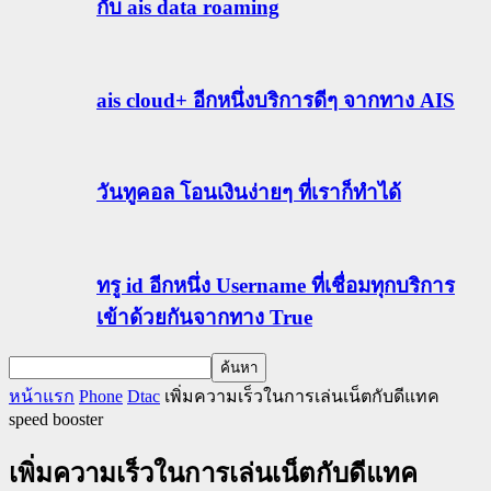
กับ ais data roaming
ais cloud+ อีกหนึ่งบริการดีๆ จากทาง AIS
วันทูคอล โอนเงินง่ายๆ ที่เราก็ทำได้
ทรู id อีกหนึ่ง Username ที่เชื่อมทุกบริการ
เข้าด้วยกันจากทาง True
หน้าแรก
Phone
Dtac
เพิ่มความเร็วในการเล่นเน็ตกับดีแทค
speed booster
เพิ่มความเร็วในการเล่นเน็ตกับดีแทค