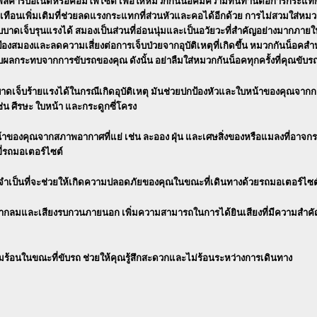
พลีคาร์บอเนตหรือคอมโพไซต์ เพื่อให้หมวกกันน็อคมีความทนทานต่อการกระแทกแ
ะเทือนเพิ่มเติมที่ช่วยลดแรงกระแทกที่ส่วนหัวและคอได้อีกด้วย การไม่สวมใส่ห
รับบาดเจ็บรุนแรงได้ สมองเป็นส่วนที่อ่อนนุ่มและเป็นอวัยวะที่สำคัญอย่างมากภา
สมองและลดความเสี่ยงต่อการเจ็บป่วยจากอุบัติเหตุที่เกิดขึ้น
หมวกกันน็อคสำห
ับผลกระทบจากการขับรถของคุณ ดังนั้น อย่าลืมใส่หมวกกันน็อคทุกครั้งที่คุณขั
าดเจ็บร้ายแรงได้ในกรณีเกิดอุบัติเหตุ มันช่วยปกป้องหัวและใบหน้าของคุณจ
น ศีรษะ ใบหน้า และกระดูกซี่โครง
าของคุณจากสภาพอากาศที่แย่ เช่น ละออง ฝุ่น และเศษสิ่งของหรือแมลงที่อาจก
ี่รถมอเตอร์ไซต์
เป็นที่จะช่วยให้เกิดความปลอดภัยของคุณในขณะที่เดินทางด้วยรถมอเตอร์ไซต์ มัน
กลมและเสียงรบกวนภายนอก เพิ่มความสามารถในการได้ยินเสียงที่มีความสำคัญ เ
้อนในขณะที่ขับรถ ช่วยให้คุณรู้สึกสะดวกและไม่ร้อนระหว่างการเดินทาง