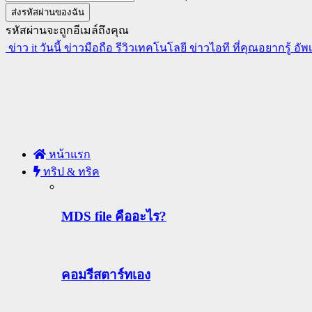
รหัสผ่านจะถูกอีเมล์ถึงคุณ
ข่าว it วันนี้ ข่าวมือถือ รีวิวเทคโนโลยี ข่าวไอที ที่คุณอยากรู้ อั
หน้าแรก
ทริป & ทริค
MDS file คืออะไร?
คอมรีสตาร์ทเอง