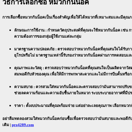
วิธีการเลือกซื้อ หมวกกันน็อค
การเลือกซื้อหมวกกันน็อคเป็นเรื่องสำคัญเพื่อให้ได้หมวกที่เหมาะสมและมีคุณภาพ
ลักษณะการใช้งาน
:
กำหนดวัตถุประสงค์ที่คุณจะใช้หมวกกันน็อค เช่น
ความต้องการของกลุ่มผู้ใช้งานแต่ละกลุ่ม
มาตรฐานความปลอดภัย :
ตรวจสอบว่าหมวกกันน็อคที่คุณสนใจได้รับการ
ยุโรปหรือไม่ มาตรฐานเหล่านี้รับรองว่าหมวกกันน็อคผ่านการทดสอบและม
คุณภาพและวัสดุ :
ตรวจสอบว่าหมวกกันน็อคที่คุณสนใจเป็นผลิตจากวัสด
สมพอดีกับหัวของคุณ เพื่อให้มีการพกพาสะดวกและไม่มีการบีบคั้นหรื
ความสบาย :
ควรสวมใส่หมวกกันน็อคและตรวจสอบว่ามันสามารถปรับขนาด
ช่วยลดความร้อนและความอับชื้นภายในหมวก ระบบระบายอากาศที่มีประ
ราคา :
ตั้งงบประมาณที่คุณพร้อมจ่าย แต่อย่าละเลยคุณภาพ เลือกหมว
อย่าลืมทดลองสวมใส่หมวกกันน็อคก่อนซื้อเพื่อตรวจสอบว่ามันสบายและพอดีกั
เติม |
pro4289.com