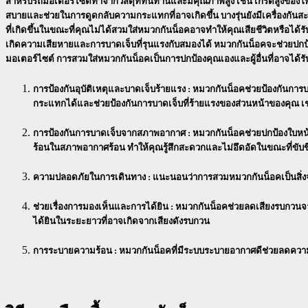
สำหรับรถมอเตอร์ไซต์ทำจากวัสดุที่ทนทานและมีคุณภาพสูง เช่น เกรดสูงของโ
สบายและช่วยในการดูดกลับความกระแทกที่อาจเกิดขึ้น บางรุ่นยังมีเครื่องกันส
ที่เกิดขึ้นในขณะที่คุณไม่ได้สวมใส่หมวกกันน็อคอาจทำให้คุณเสียชีวิตหรือได้
เกิดความเสียหายและการบาดเจ็บที่รุนแรงกับสมองได้ หมวกกันน็อคจะช่วยปกป้อง
มอเตอร์ไซต์ การสวมใส่หมวกกันน็อคเป็นการปกป้องคุณเองและผู้อื่นที่อาจได้ร
การป้องกันอุบัติเหตุและบาดเจ็บร้ายแรง :
หมวกกันน็อคช่วยป้องกันการบ
กระแทกได้และช่วยป้องกันการบาดเจ็บที่ร้ายแรงของส่วนหน้าของคุณ เช่
การป้องกันการบาดเจ็บจากสภาพอากาศ :
หมวกกันน็อคช่วยปกป้องใบหน้
ร้อนในสภาพอากาศร้อน ทำให้คุณรู้สึกสะดวกและไม่อึดอัดในขณะที่ขับข
ความปลอดภัยในการเดินทาง :
แนะนอนว่าการสวมหมวกกันน็อคเป็นสิ่งจำ
ช่วยเรื่องการมองเห็นและการได้ยิน :
หมวกกันน็อคช่วยลดเสียงรบกวนจา
ได้ยินในระยะยาวที่อาจเกิดจากเสียงดังรบกวน
การระบายความร้อน :
หมวกกันน็อคที่มีระบบระบายอากาศดีช่วยลดความร