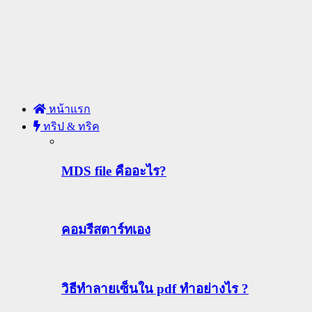
หน้าแรก
ทริป & ทริค
MDS file คืออะไร?
คอมรีสตาร์ทเอง
วิธีทําลายเซ็นใน pdf ทำอย่างไร ?