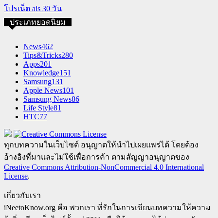
โปรเน็ต ais 30 วัน
ประเภทยอดนิยม
News
462
Tips&Tricks
280
Apps
201
Knowledge
151
Samsung
131
Apple News
101
Samsung News
86
Life Style
81
HTC
77
ทุกบทความในเว็บไซต์ อนุญาตให้นำไปเผยแพร่ได้ โดยต้อง
อ้างอิงที่มาและไม่ใช้เพื่อการค้า ตามสัญญาอนุญาตของ
Creative Commons Attribution-NonCommercial 4.0 International
License
.
เกี่ยวกับเรา
iNeetoKnow.org คือ พวกเรา ที่รักในการเขียนบทความให้ความ