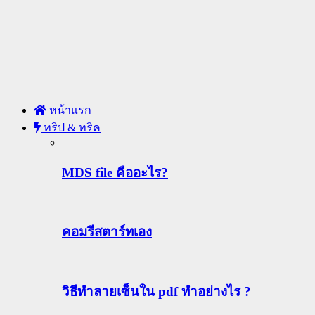
หน้าแรก
ทริป & ทริค
MDS file คืออะไร?
คอมรีสตาร์ทเอง
วิธีทําลายเซ็นใน pdf ทำอย่างไร ?