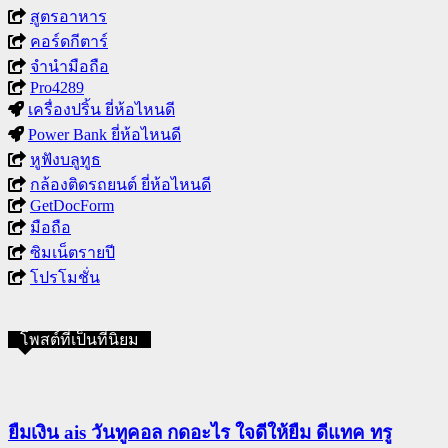
สูตรอาหาร
คอร์ดกีตาร์
จำนำมือถือ
Pro4289
เครื่องปริ้น ยี่ห้อไหนดี
Power Bank ยี่ห้อไหนดี
หูฟังบลูทูธ
กล้องติดรถยนต์ ยี่ห้อไหนดี
GetDocForm
มือถือ
ซิมเน็ตรายปี
โปรโมชั่น
โพสต์ที่เป็นที่นิยม
ยืมเงิน ais วันทูคอล กดอะไร ใจดีให้ยืม ดีแทค ทรู