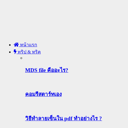
หน้าแรก
ทริป & ทริค
MDS file คืออะไร?
คอมรีสตาร์ทเอง
วิธีทําลายเซ็นใน pdf ทำอย่างไร ?