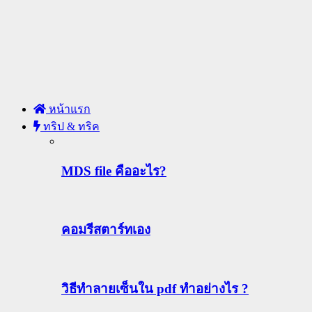
หน้าแรก
ทริป & ทริค
MDS file คืออะไร?
คอมรีสตาร์ทเอง
วิธีทําลายเซ็นใน pdf ทำอย่างไร ?