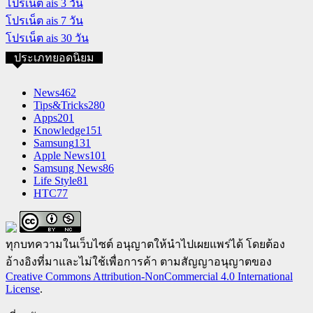
โปรเน็ต ais 3 วัน
โปรเน็ต ais 7 วัน
โปรเน็ต ais 30 วัน
ประเภทยอดนิยม
News
462
Tips&Tricks
280
Apps
201
Knowledge
151
Samsung
131
Apple News
101
Samsung News
86
Life Style
81
HTC
77
ทุกบทความในเว็บไซต์ อนุญาตให้นำไปเผยแพร่ได้ โดยต้อง
อ้างอิงที่มาและไม่ใช้เพื่อการค้า ตามสัญญาอนุญาตของ
Creative Commons Attribution-NonCommercial 4.0 International
License
.