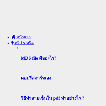
หน้าแรก
ทริป & ทริค
MDS file คืออะไร?
คอมรีสตาร์ทเอง
วิธีทําลายเซ็นใน pdf ทำอย่างไร ?