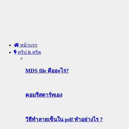
หน้าแรก
ทริป & ทริค
MDS file คืออะไร?
คอมรีสตาร์ทเอง
วิธีทําลายเซ็นใน pdf ทำอย่างไร ?