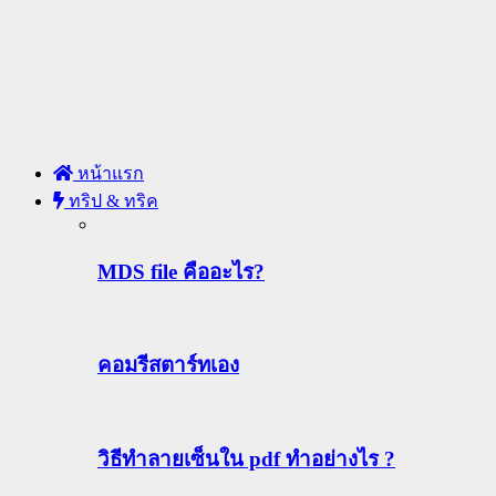
หน้าแรก
ทริป & ทริค
MDS file คืออะไร?
คอมรีสตาร์ทเอง
วิธีทําลายเซ็นใน pdf ทำอย่างไร ?