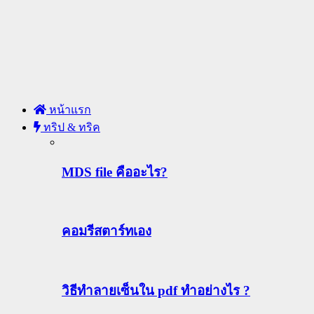
หน้าแรก
ทริป & ทริค
MDS file คืออะไร?
คอมรีสตาร์ทเอง
วิธีทําลายเซ็นใน pdf ทำอย่างไร ?