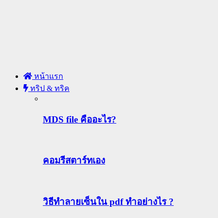
หน้าแรก
ทริป & ทริค
MDS file คืออะไร?
คอมรีสตาร์ทเอง
วิธีทําลายเซ็นใน pdf ทำอย่างไร ?