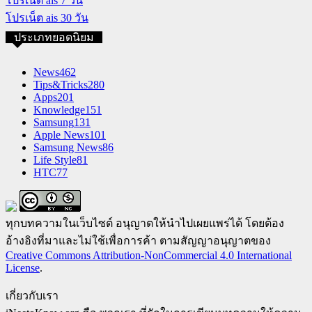
โปรเน็ต ais 7 วัน
โปรเน็ต ais 30 วัน
ประเภทยอดนิยม
News
462
Tips&Tricks
280
Apps
201
Knowledge
151
Samsung
131
Apple News
101
Samsung News
86
Life Style
81
HTC
77
ทุกบทความในเว็บไซต์ อนุญาตให้นำไปเผยแพร่ได้ โดยต้อง
อ้างอิงที่มาและไม่ใช้เพื่อการค้า ตามสัญญาอนุญาตของ
Creative Commons Attribution-NonCommercial 4.0 International
License
.
เกี่ยวกับเรา