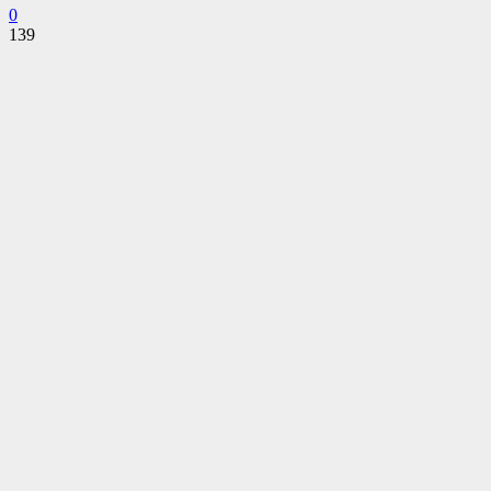
0
139
Facebook
Twitter
Pinterest
WhatsApp