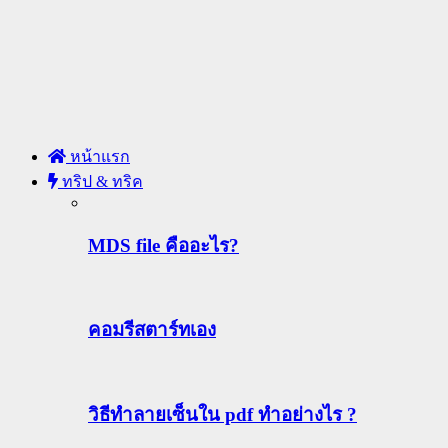
หน้าแรก
ทริป & ทริค
MDS file คืออะไร?
คอมรีสตาร์ทเอง
วิธีทําลายเซ็นใน pdf ทำอย่างไร ?