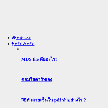
หน้าแรก
ทริป & ทริค
MDS file คืออะไร?
คอมรีสตาร์ทเอง
วิธีทําลายเซ็นใน pdf ทำอย่างไร ?