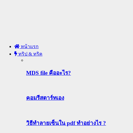
หน้าแรก
ทริป & ทริค
MDS file คืออะไร?
คอมรีสตาร์ทเอง
วิธีทําลายเซ็นใน pdf ทำอย่างไร ?