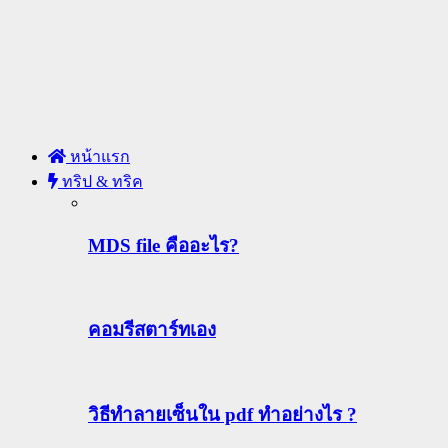
หน้าแรก
ทริป & ทริค
MDS file คืออะไร?
คอมรีสตาร์ทเอง
วิธีทําลายเซ็นใน pdf ทำอย่างไร ?