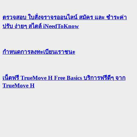
ตรวจสอบ ใบสั่งจราจรออนไลน์ สมัคร และ ชำระค่า
ปรับ ง่ายๆ สไตล์ iNeedToKnow
กําหนดการลงทะเบียนเราชนะ
เน็ตฟรี TrueMove H Free Basics บริการฟรีดีๆ จาก
TrueMove H