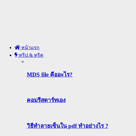
หน้าแรก
ทริป & ทริค
MDS file คืออะไร?
คอมรีสตาร์ทเอง
วิธีทําลายเซ็นใน pdf ทำอย่างไร ?