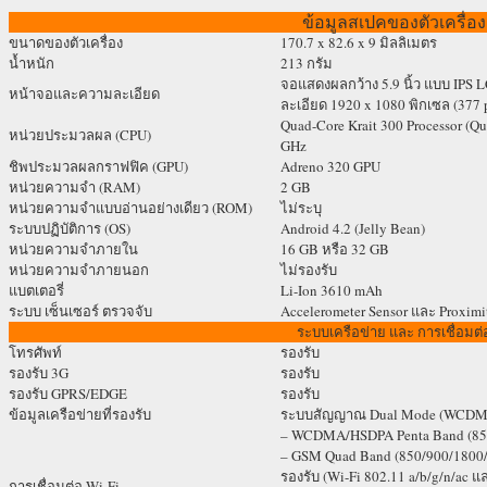
ข้อมูลสเปคของตัวเครื่อง
ขนาดของตัวเครื่อง
170.7 x 82.6 x 9 มิลลิเมตร
น้ำหนัก
213 กรัม
จอแสดงผลกว้าง 5.9 นิ้ว แบบ IPS L
หน้าจอและความละเอียด
ละเอียด 1920 x 1080 พิกเซล (377 
Quad-Core Krait 300 Processor (Q
หน่วยประมวลผล (CPU)
GHz
ชิพประมวลผลกราฟฟิค (GPU)
Adreno 320 GPU
หน่วยความจำ (RAM)
2 GB
หน่วยความจำแบบอ่านอย่างเดียว (ROM)
ไม่ระบุ
ระบบปฏิบัติการ (OS)
Android 4.2 (Jelly Bean)
หน่วยความจำภายใน
16 GB หรือ 32 GB
หน่วยความจำภายนอก
ไม่รองรับ
แบตเตอรี่
Li-Ion 3610 mAh
ระบบ เซ็นเซอร์ ตรวจจับ
Accelerometer Sensor และ Proximi
ระบบเครือข่าย และ การเชื่อมต่
โทรศัพท์
รองรับ
รองรับ 3G
รองรับ
รองรับ GPRS/EDGE
รองรับ
ข้อมูลเครือข่ายที่รองรับ
ระบบสัญญาณ Dual Mode (WCD
– WCDMA/HSDPA Penta Band (85
– GSM Quad Band (850/900/1800
รองรับ (Wi-Fi 802.11 a/b/g/n/ac 
การเชื่อมต่อ Wi-Fi