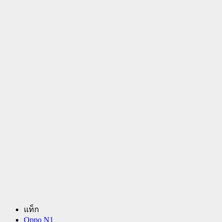
แท็ก
Oppo N1