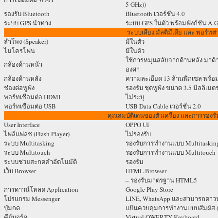
5 GHz))
รองรับ Bluetooth
Bluetooth เวอร์ชั่น 4.0
ระบบ GPS นำทาง
ระบบ GPS ในตัว พร้อมฟังก์ชัน A-
ระบบเสียง มัลติมีเดีย และ พอร์ทต่
ลำโพง (Speaker)
มีในตัว
ไมโครโฟน
มีในตัว
ใช้การหมุนสลับจากด้านหลัง มาด้
กล้องด้านหน้า
องศา
กล้องด้านหลัง
ความละเอียด 13 ล้านพิกเซล พร้อ
ช่องต่อหูฟัง
รองรับ ชุดหูฟัง ขนาด 3.5 มิลลิเมต
พอร์ทเชื่อมต่อ HDMI
ไม่ระบุ
พอร์ทเชื่อมต่อ USB
USB Data Cable เวอร์ชั่น 2.0
คุณสมบัติเด่นของตัวเครื่อง และการรองรั
User Interface
OPPO UI
ไฟล์แฟลช (Flash Player)
ไม่รองรับ
ระบบ Multitasking
รองรับการทำงานแบบ Multitaskin
ระบบ Multitouch
รองรับการทำงานแบบ Multitouch
ระบบช่วยสะกดคำอัตโนมัติ
รองรับ
เว็บ Browser
HTML Browser
– รองรับมาตรฐาน HTML5
การดาวน์โหลด Application
Google Play Store
โปรแกรม Messenger
LINE, WhatsApp และสามารถดาวน์
ปุ่มกด
แป้นควบคุมการทำงานแบบสัมผัส (T
คีย์บอร์ด
Virtual QWERTY Keyboard