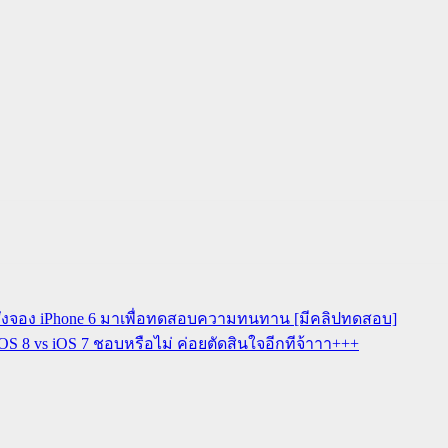
ได้สั่งจอง iPhone 6 มาเพื่อทดสอบความทนทาน [มีคลิปทดสอบ]
ไป iOS 8 vs iOS 7 ชอบหรือไม่ ค่อยตัดสินใจอีกทีจ้าาา+++