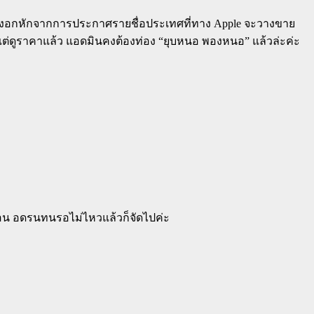
 หลังอกหักจากการประกาศรายชื่อประเทศที่ทาง Apple จะวางขาย
ย แต่ดูราคาแล้ว แอดมินคงต้องท่อง “ยุบหนอ พองหนอ” แล้วล่ะค่ะ
้อน อดรนทนรอไม่ไหวแล้วก็จัดไปค่ะ