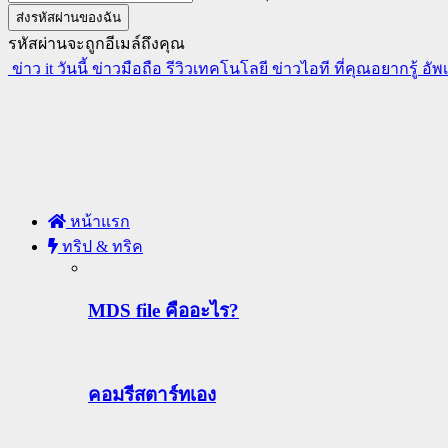
รหัสผ่านจะถูกอีเมล์ถึงคุณ
ข่าว it วันนี้ ข่าวมือถือ รีวิวเทคโนโลยี ข่าวไอที ที่คุณอยากรู้ อั
หน้าแรก
ทริป & ทริค
MDS file คืออะไร?
คอมรีสตาร์ทเอง