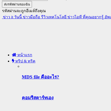
รหัสผ่านจะถูกอีเมล์ถึงคุณ
ข่าว it วันนี้ ข่าวมือถือ รีวิวเทคโนโลยี ข่าวไอที ที่คุณอยากรู้ อั
หน้าแรก
ทริป & ทริค
MDS file คืออะไร?
คอมรีสตาร์ทเอง