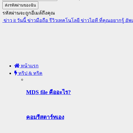
รหัสผ่านจะถูกอีเมล์ถึงคุณ
ข่าว it วันนี้ ข่าวมือถือ รีวิวเทคโนโลยี ข่าวไอที ที่คุณอยากรู้ อั
หน้าแรก
ทริป & ทริค
MDS file คืออะไร?
คอมรีสตาร์ทเอง