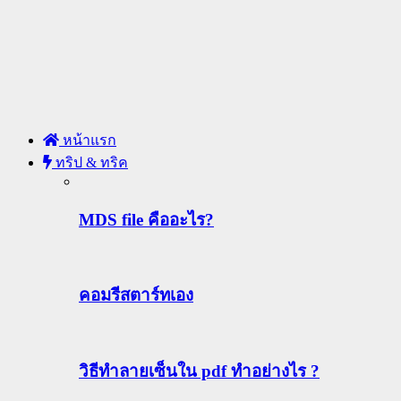
หน้าแรก
ทริป & ทริค
MDS file คืออะไร?
คอมรีสตาร์ทเอง
วิธีทําลายเซ็นใน pdf ทำอย่างไร ?