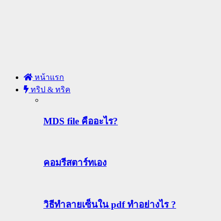
หน้าแรก
ทริป & ทริค
MDS file คืออะไร?
คอมรีสตาร์ทเอง
วิธีทําลายเซ็นใน pdf ทำอย่างไร ?