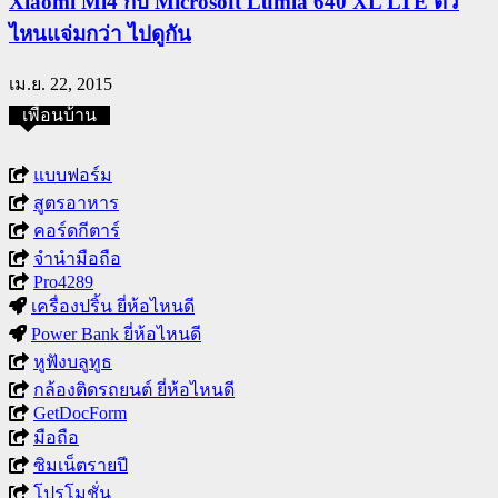
Xiaomi Mi4 กับ Microsoft Lumia 640 XL LTE ตัว
ไหนแจ่มกว่า ไปดูกัน
เม.ย. 22, 2015
เพื่อนบ้าน
แบบฟอร์ม
สูตรอาหาร
คอร์ดกีตาร์
จำนำมือถือ
Pro4289
เครื่องปริ้น ยี่ห้อไหนดี
Power Bank ยี่ห้อไหนดี
หูฟังบลูทูธ
กล้องติดรถยนต์ ยี่ห้อไหนดี
GetDocForm
มือถือ
ซิมเน็ตรายปี
โปรโมชั่น