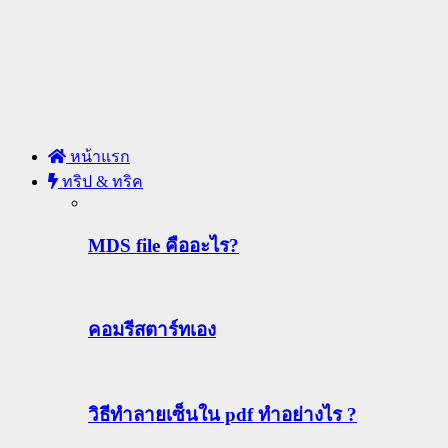
หน้าแรก
ทริป & ทริค
MDS file คืออะไร?
คอมรีสตาร์ทเอง
วิธีทําลายเซ็นใน pdf ทำอย่างไร ?