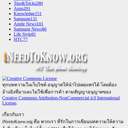
Tips&Tricks
280
Apps
201
Knowledge
151
Samsung
131
Apple News
101
Samsung News
86
Life Style
81
HTC
77
ทุกบทความในเว็บไซต์ อนุญาตให้นำไปเผยแพร่ได้ โดยต้อง
อ้างอิงที่มาและไม่ใช้เพื่อการค้า ตามสัญญาอนุญาตของ
Creative Commons Attribution-NonCommercial 4.0 International
License
.
เกี่ยวกับเรา
iNeetoKnow.org คือ พวกเรา ที่รักในการเขียนบทความให้ความ