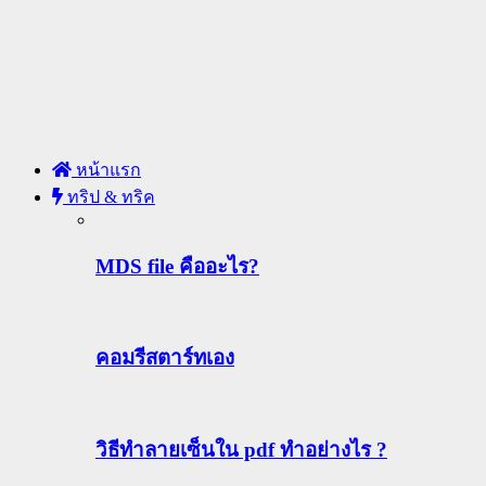
หน้าแรก
ทริป & ทริค
MDS file คืออะไร?
คอมรีสตาร์ทเอง
วิธีทําลายเซ็นใน pdf ทำอย่างไร ?