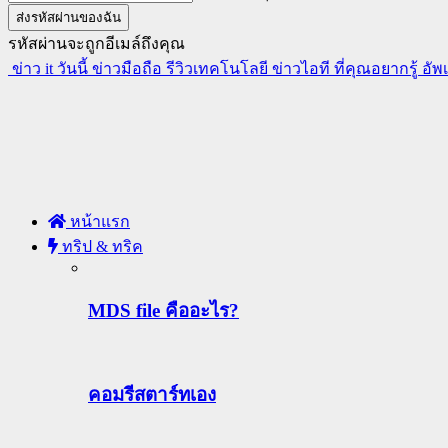
รหัสผ่านจะถูกอีเมล์ถึงคุณ
ข่าว it วันนี้ ข่าวมือถือ รีวิวเทคโนโลยี ข่าวไอที ที่คุณอยากรู้ อั
หน้าแรก
ทริป & ทริค
MDS file คืออะไร?
คอมรีสตาร์ทเอง