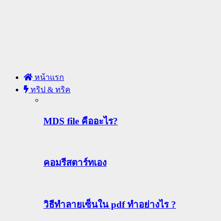
หน้าแรก
ทริป & ทริค
MDS file คืออะไร?
คอมรีสตาร์ทเอง
วิธีทําลายเซ็นใน pdf ทำอย่างไร ?